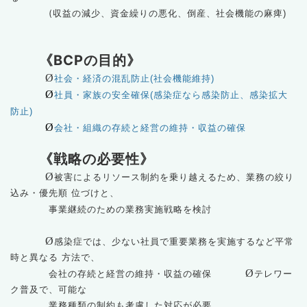
(収益の減少
、資金繰りの悪化、倒産、社会機能の麻痺)
《BCPの目的》
Ø
社会・経済の混乱防止(社会機能維持)
Ø
社員・家族の安全確保(感染症なら感染防止、感染拡大
防止)
Ø
会社・組織の存続と経営の維持・収益の確保
《戦略の必要性》
Ø
被害によるリソース制約を乗り越えるため、業務の絞り
込み・優先順 位づけと、
事業継続のための業務実施戦略を検討
Ø
感染症では、少ない社員で重要業務を実施するなど平常
時と異なる 方法で、
Ø
会社の存続と経営の維持・収益の確保
テレワー
ク普及で、可能な
業務種類の制約も考慮した対応が必要