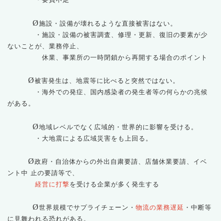
Ø
施設・設備が壊れるような直接被害はない。
・施設・設備の被害調査、修理・更新、復旧の要素が少
ないことが、業務停止、
休業、事業所の一時閉鎖から再開する場合のポイント
Ø
被害発生は、地震等に比べると突然ではない。
・海外での発症、国内感染者の発生者等の何らかの兆候
がある。
Ø
地域レベルでなく広域的・世界的に影響を受ける。
・大地震による広域災害をも上回る。
Ø
政府・自治体からの外出自粛要請、店舗休業要請、イベ
ント中 止の要請等で、
経営に打撃
を受ける企業が
多く発生する
Ø
世界規模でサプライチェーン・
物流の業務遅延
・中断等
に見舞
われる恐れがある。