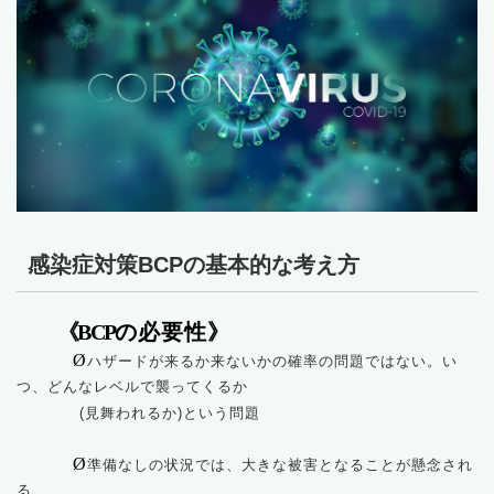
感染症対策BCPの基本的な考え方
《BCP
の必要性》
Ø
ハザードが来るか来ないかの確率の問題ではない。い
つ、どんなレベルで襲ってくるか
(見舞われるか)という問題
Ø
準備なしの状況では、大きな被害となることが懸念され
る