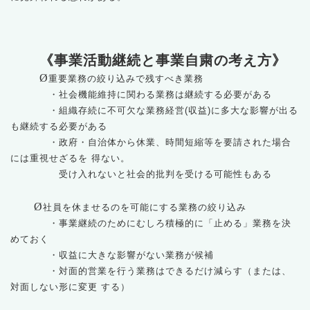
《事業活動継続と事業自粛の考え方》
Ø
重要業務の絞り込みで残すべき業務
・社会機能維持に関わる業務は継続する必要がある
・組織存続に不可欠な業務経営(収益)に多大な影響が出る
も継続する必要がある
・政府・自治体から休業、時間短縮等を要請された場合
には重視せざるを 得ない。
受け入れないと社会的批判を受ける可能性もある
Ø
社員を休ませるのを可能にする業務の絞り込み
・事業継続のためにむしろ積極的に「止める」業務を決
めておく
・収益に大きな影響がない業務が候補
・対面的営業を行う業務はできるだけ減らす（または、
対面しない形に変更 する）